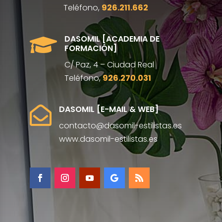
Teléfono,
926.211.662
DASOMIL [ACADEMIA DE

FORMACIÓN]
C/ Paz, 4 – Ciudad Real
Teléfono,
926.270.031
DASOMIL [E-MAIL & WEB]

contacto@dasomil-estilistas.es
www.dasomil-estilistas.es