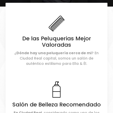
De las Peluquerias Mejor
Valoradas
¿
Dónde hay una peluquería cerca de mi
? En
Ciudad Real capital, somos un salón de
auténtico estilismo para Ella & Él.
Salón de Belleza Recomendado
En Ciudad Real
, considerado como uno de los