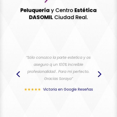
Peluquería
y Centro
Estética
DASOMIL
Ciudad Real.
“Excelentes profesionales. Este centro
se encuentra dentro de la red de
donaciones de pelo”
★★★★★
María José en Google
Reseñas