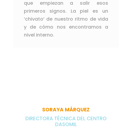
que empiezan a salir esos
primeros signos. La piel es un
‘chivato’ de nuestro ritmo de vida
y de cómo nos encontramos a
nivel interno.
«La piel
es un reflejo de
nuestro ritmo
de vida»
SORAYA MÁRQUEZ
DIRECTORA TÉCNICA DEL CENTRO
DASOMIL