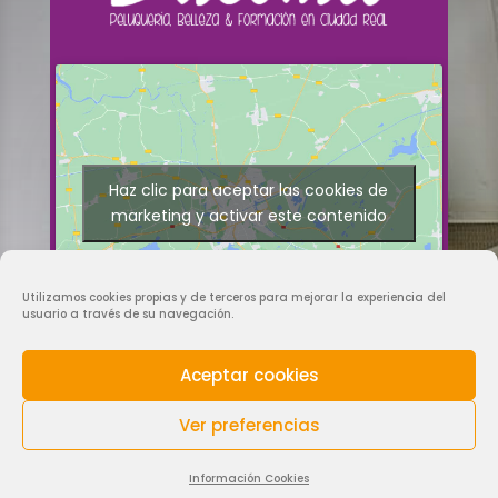
Haz clic para aceptar las cookies de
marketing y activar este contenido
Utilizamos cookies propias y de terceros para mejorar la experiencia del
usuario a través de su navegación.
Aceptar cookies
Todos los precios de tarifas y promociones se muestran con IVA incluido
(21%)
Ver preferencias
© 2026
Dasomil Estilistas
& Centro de Estética Ciudad Real |
Aviso Legal
·
Política Privacidad
·
Cookies
|
Diseño & Desarrollo Web,
Agencia IQREA
España
Información Cookies