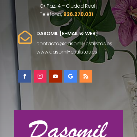
C/ Paz, 4 – Ciudad Real
Teléfono,
926.270.031
DASOMIL [E-MAIL & WEB]

contacto@dasomil-estilistas.es
www.dasomil-estilistas.es